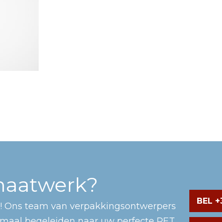
 maatwerk?
BEL +3
! Ons team van verpakkingsontwerpers
imaal begeleiden naar uw perfecte PET