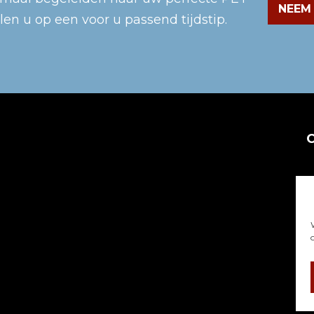
NEEM
llen u op een voor u passend tijdstip.
›