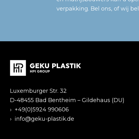
verpakking. Bel ons, of wij be
Luxemburger Str. 32
D-48455 Bad Bentheim – Gildehaus (DU)
›
+49(0)5924 990606
›
info@geku-plastik.de