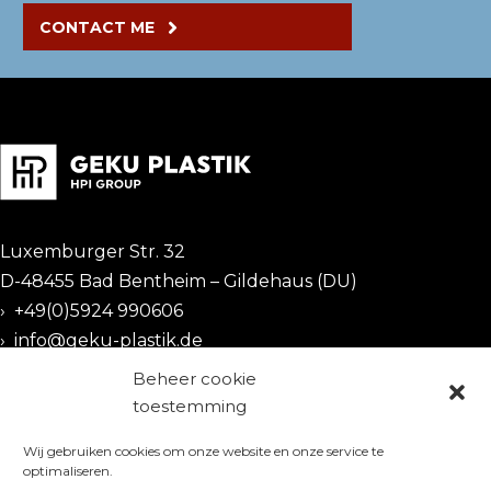
CONTACT ME
Luxemburger Str. 32
D-48455 Bad Bentheim – Gildehaus (DU)
›
+49(0)5924 990606
›
info@geku-plastik.de
Beheer cookie
CERTIFICATES
toestemming
Wij gebruiken cookies om onze website en onze service te
optimaliseren.